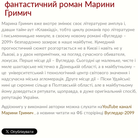
фантастичний роман Марини
Гримич
Марина Гримич вже вкотре змінює своє літературне амплуа і,
давши тайм-аут «Клавкіаді», тобто циклу романів про літературне
і письменницьке минуле, в своєму новому романі «Вугледар –
2099» безпардонно зазирає в наше майбутнє. Кумедний
прогностичний сюжет розгортається не в Києві і навіть не у
Львові, а у двох непримітних, на погляд сучасного обивателя,
локусах. Перше місце дії – Вугледар. Сьогодні це маленьке, чисте і
миле шахтарське містечко в Донецькій області, а в майбутньому –
це університетський і технологічний центр світового значення і
надсучасна міська агломерація. Друге місце дії – Піски Удайські:
нині це скромне сільце в Полтавській області, але в майбутньому
йому доведеться рятувати, щоправда, в дуже оригінальний спосіб,
репутацію України.
Аудіокнигу у виконанні авторки можна слухати на
YouTube каналі
Марини Гримич
, а новини читати на ФБ сторірінці
Вугледар-2099