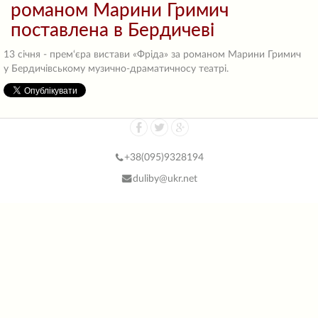
романом Марини Гримич
поставлена в Бердичеві
13 січня - прем‘єра вистави «Фріда» за романом Марини Гримич
у Бердичівському музично-драматичносу театрі.
+38(
095)9328194
duliby@ukr.net