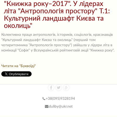
"Книжка року–2017". У лідерах
літа "Антропологія простору" Т.1:
Культурний ландшафт Києва та
околиць"
Колективна праця антропологів, істориків, соціологів, краєзнавців
"Культурний ландшафт Києва та околиць" (перший том
чотиритомника "Антропологія простору") увійшла у лідери літа в
номінації "Софія" у Всеукраїнській рейтинговій акції "Книжка року".
Читати на "Буквоїді"
+38(
095)9328194
duliby@ukr.net