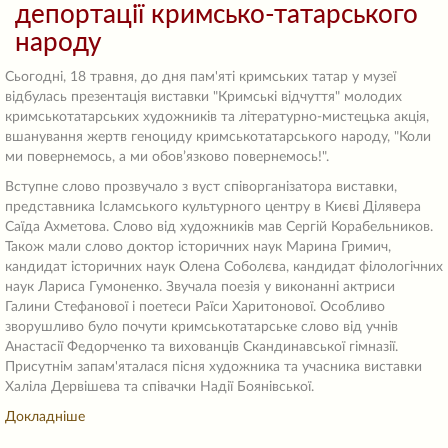
депортації кримсько-татарського
народу
Сьогодні, 18 травня, до дня пам'яті кримських татар у музеї
відбулась презентація виставки "Кримські відчуття" молодих
кримськотатарських художників та літературно-мистецька акція,
вшанування жертв геноциду кримськотатарського народу, "Коли
ми повернемось, а ми обов’язково повернемось!".
Вступне слово прозвучало з вуст співорганізатора виставки,
представника Ісламського культурного центру в Києві Ділявера
Саїда Ахметова. Слово від художників мав Сергій Корабельников.
Також мали слово доктор історичних наук Марина Гримич,
кандидат історичних наук Олена Соболєва, кандидат філологічних
наук Лариса Гумоненко. Звучала поезія у виконанні актриси
Галини Стефанової і поетеси Раїси Харитонової. Особливо
зворушливо було почути кримськотатарське слово від учнів
Анастасії Федорченко та вихованців Скандинавської гімназії.
Присутнім запам'яталася пісня художника та учасника виставки
Халіла Дервішева та співачки Надії Боянівської.
Докладніше