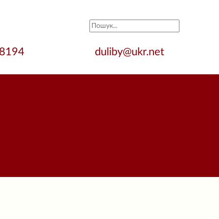
28194
duliby@ukr.net