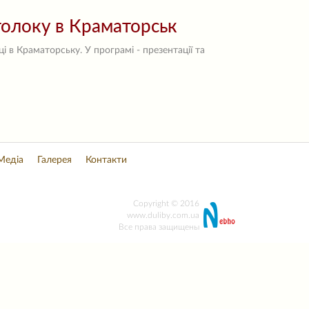
толоку в Краматорськ
 в Краматорську. У програмі - презентації та
Медіа
Галерея
Контакти
Copyright © 2016
www.duliby.com.ua
Все права защищены