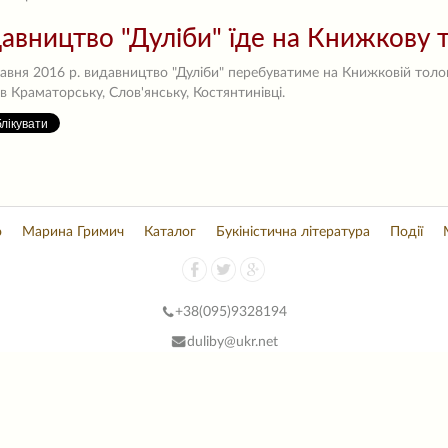
авництво "Дуліби" їде на Книжкову 
авня 2016 р. видавництво "Дуліби" перебуватиме на Книжковій толоці
в Краматорську, Слов'янську, Костянтинівці.
о
Марина Гримич
Каталог
Букіністична література
Події
+38(
095)9328194
duliby@ukr.net