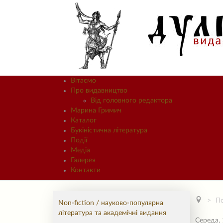
Вітаємо
Про видавництво
Від головного редактора
Марина Гримич
Каталог
Букіністична література
Події
Медіа
Галерея
Контакти
По
Non-fiction / науково-популярна
література та академічні видання
Середа, 