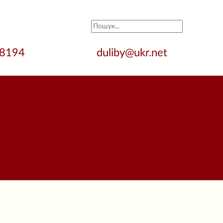
28194
duliby@ukr.net