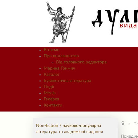
Вітаємо
Про видавництво
Від головного редактора
Марина Гримич
Каталог
Букіністична література
Події
Медіа
Галерея
Контакти
По
Non-fiction / науково-популярна
література та академічні видання
Понеділ