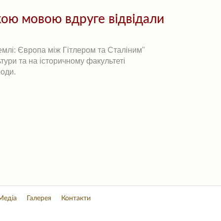
ькою мовою вдруге відвідали
емлі: Європа між Гітлером та Сталіним"
ьтури та на історичному факультеті
роди.
Медіа
Галерея
Контакти