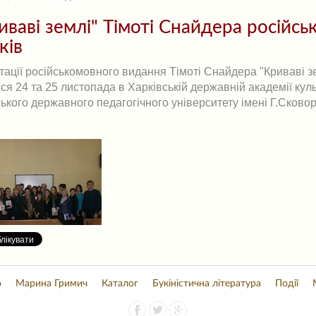
иваві землі" Тімоті Снайдера російс
ків
ації російськомовного видання Тімоті Снайдера "Криваві з
ся 24 та 25 листопада в Харківській державній академії кул
ького державного педагогічного університету імені Г.Сково
о
Марина Гримич
Каталог
Букіністична література
Події