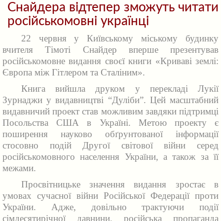
Снайдера відтепер зможуть читати
російськомовні українці
22 червня у Київському міському будинку
вчителя Тімоті Снайдер вперше презентував
російськомовне видання своєї книги «Криваві землі:
Європа між Гітлером та Сталіним».
Книга вийшла друком у перекладі Лукії
Зурнаджи у видавництві “Дуліби”. Цей масштабний
видавничий проект став можливим завдяки підтримці
Посольства США в Україні. Метою проекту є
поширення науково обґрунтованої інформації
стосовно подій Другої світової війни серед
російськомовного населення України, а також за її
межами.
Просвітницьке значення видання зростає в
умовах сучасної війни Російської Федерації проти
України. Адже, довільно трактуючи події
сімдесятирічної давнини, російська пропаганда