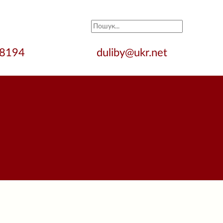
28194
duliby@ukr.net