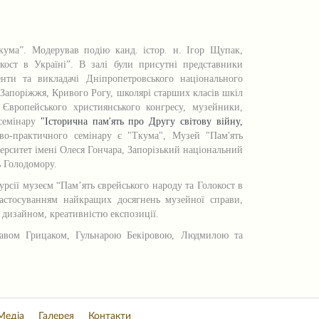
кума”. Модерував подію канд. істор. н. Ігор Щупак,
кост в Україні”. В залі були присутні представники
денти та викладачі Дніпропетровського національного
 Запоріжжя, Кривого Рогу, школярі старших класів шкіл
 Європейського християнського конгресу, музейники,
 семінару
"Історична пам'ять про Другу світову війну,
во-практичного семінару є "Ткума", Музей "Пам'ять
ерситет імені Олеся Гончара, Запорізький національний
ь Голодомору.
урсії музеєм “Пам’ять єврейського народу та Голокост в
 застосуванням найкращих досягнень музейної справи,
 дизайном, креативністю експозиції.
лавом Грицаком, Гульнарою Бекіровою, Людмилою та
Медіа
Галерея
Контакти