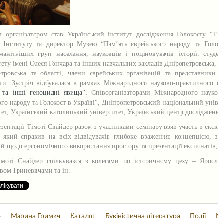
 організатором став Український інститут дослідження Голокосту “Т
 Інституту та директор Музею “Пам’ять єврейського народу та Голо
манітніших груп населення, науковців і поціновувачів історії: сту
тету імені Олеся Гончара та інших навчальних закладів Дніропетровська,
тровська та області, члени єврейських організацій та представники
ти. Зустріч відбувалася в рамках Міжнародного науково-практичного
т та інші геноцидні явища".
Співорганізаторами Міжнародного науко
ого народу та Голокост в Україні", Дніпропетровський національний унів
тет, Український католицький університет, Український центр досліджен
езентації Тімоті Снайдер разом з учасниками семінару взяв участь в екск
, який справив на всіх відвідувачів глибоке враження: концепцією,
ій щодо ергономічного використання простору та презентації експонатів,
імоті Снайдер спілкувався з колегами по історичному цеху – Ярос
вом Гриневичами та ін.
о
Марина Гримич
Каталог
Букіністична література
Події