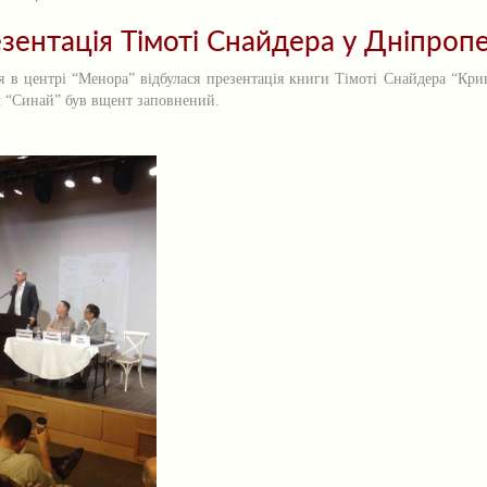
зентація Тімоті Снайдера у Дніпроп
я в центрі “Менора” відбулася презентація книги Тімоті Снайдера “Кри
л “Синай” був вщент заповнений.