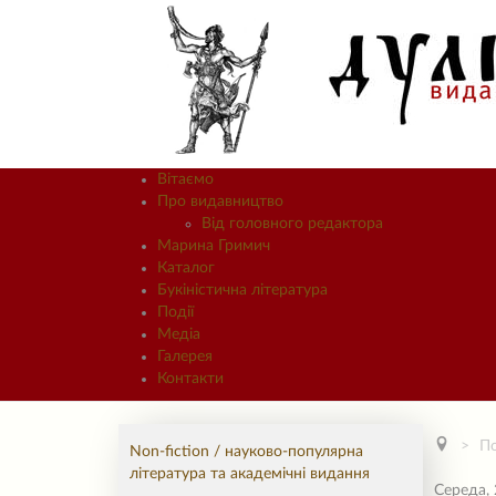
Вітаємо
Про видавництво
Від головного редактора
Марина Гримич
Каталог
Букіністична література
Події
Медіа
Галерея
Контакти
По
Non-fiction / науково-популярна
література та академічні видання
Середа, 