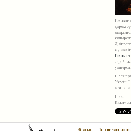
Головним
директор
найрізно
універси
Дніпропе
журналіс
Голокос
єврейськ
універси
Після пр
Україні”
технолог
Проф. Т
Владисла
Вітаємо
Про видавництв