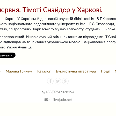
червня. Тімоті Снайдер у Харкові.
я, Харків. У Харківській державній науковій бібліотеці ім. В.Г.Короле
кого національного педагогічного університету імені Г.С.Сковороди,
тету, співробітники Харківського музею Голокосту, студенти, широк
 переповнений. Йшов активний обмін питаннями відповідями. Т.Сна
но відповідав на всі питання українською мовою. Зацікавлення проф
го в'язня Аушвіца.
о
Марина Гримич
Каталог
Букіністична література
Події
+38(
095)9328194
duliby@ukr.net