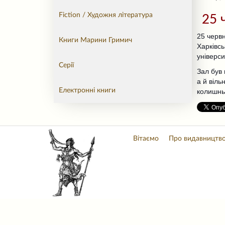
Fiction / Художня література
25 
25 червн
Книги Марини Гримич
Харківсь
універси
Серії
Зал був
а й віль
Електронні книги
колишньо
Вітаємо
Про видавництв