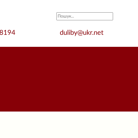
28194
duliby@ukr.net