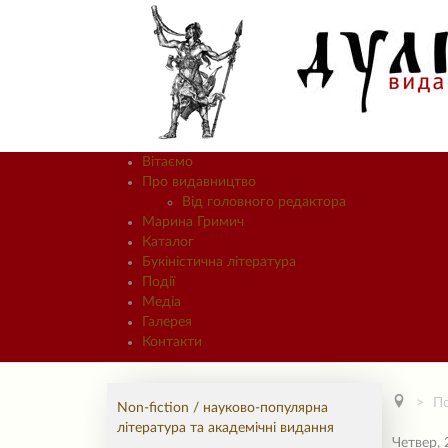
Вітаємо
Про видавництво
Від головного редактора
Марина Гримич
Каталог
Букіністична література
Події
Медіа
Галерея
Контакти
По
Non-fiction / науково-популярна
література та академічні видання
Четвер, 