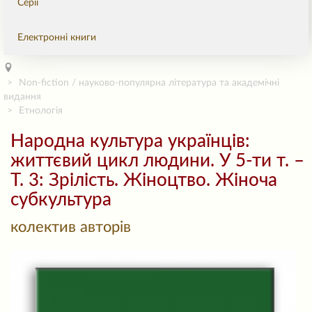
Серії
Електронні книги
Non-fiction / науково-популярна література та академічні
видання
Етнологія
Народна культура українців:
життєвий цикл людини. У 5-ти т. –
Т. 3: Зрілість. Жіноцтво. Жіноча
субкультура
колектив авторів