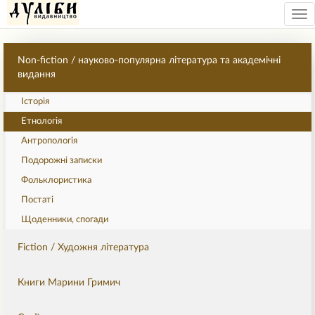
Tog
nav
Non-fiction / науково-популярна література та академічні
видання
Історія
Етнологія
Антропологія
Подорожні записки
Фольклористика
Постаті
Щоденники, спогади
Fiction / Художня література
Книги Марини Гримич