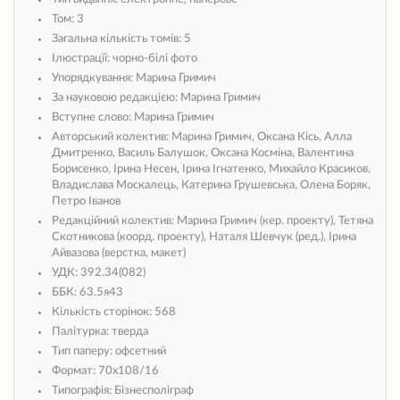
Том:
3
Загальна кількість томів:
5
Ілюстрації:
чорно-білі фото
Упорядкування:
Марина Гримич
За науковою редакцією:
Марина Гримич
Вступне слово:
Марина Гримич
Авторський колектив:
Марина Гримич, Оксана Кісь, Алла
Дмитренко, Василь Балушок, Оксана Косміна, Валентина
Борисенко, Ірина Несен, Ірина Ігнатенко, Михайло Красиков,
Владислава Москалець, Катерина Грушевська, Олена Боряк,
Петро Іванов
Редакційний колектив:
Марина Гримич (кер. проекту), Тетяна
Скотникова (коорд. проекту), Наталя Шевчук (ред.), Ірина
Айвазова (верстка, макет)
УДК:
392.34(082)
ББК:
63.5я43
Кількість сторінок:
568
Палітурка:
тверда
Тип паперу:
офсетний
Формат:
70х108/16
Типографія:
Бізнесполіграф