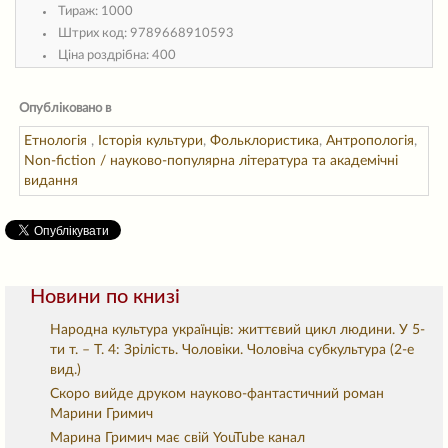
Тираж:
1000
Штрих код:
9789668910593
Ціна роздрібна:
400
Опубліковано в
Етнологія
,
Історія культури
,
Фольклористика
,
Антропологія
,
Non-fiction / науково-популярна література та академічні
видання
Новини по книзі
Народна культура українців: життєвий цикл людини. У 5-
ти т. – Т. 4: Зрілість. Чоловіки. Чоловіча субкультура (2-е
вид.)
Скоро вийде друком науково-фантастичний роман
Марини Гримич
Марина Гримич має свій YouTube канал