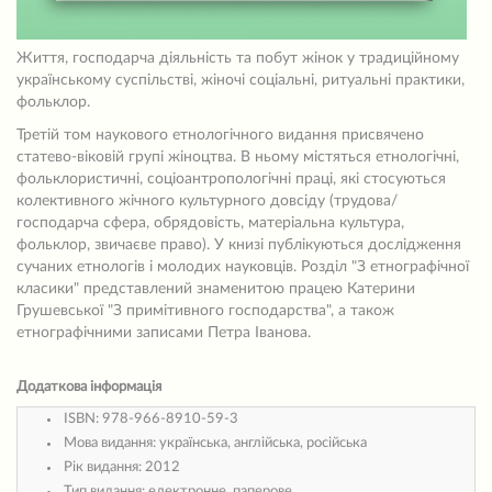
Життя, господарча діяльність та побут жінок у традиційному
українському суспільстві, жіночі соціальні, ритуальні практики,
фольклор.
Третій том наукового етнологічного видання присвячено
статево-віковій групі жіноцтва. В ньому містяться етнологічні,
фольклористичні, соціоантропологічні праці, які стосуються
колективного жічного культурного довсіду (трудова/
господарча сфера, обрядовість, матеріальна культура,
фольклор, звичаєве право). У книзі публікуються дослідження
сучаних етнологів і молодих науковців. Розділ "З етнографічної
класики" представлений знаменитою працею Катерини
Грушевської "З примітивного господарства", а також
етнографічними записами Петра Іванова.
Додаткова інформація
ISBN:
978-966-8910-59-3
Мова видання:
українська, англійська, російська
Рік видання:
2012
Тип видання:
електронне, паперове