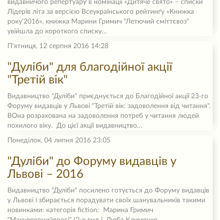
видавничого репертуару в номінації «Дитяче свято» – списки
Лідерів літа за версією Всеукраїнського рейтинґу «Книжка
року’2016», книжка Марини Гримич "Летючий сміттєвоз"
увійшла до короткого списку…
П'ятниця, 12 серпня 2016 14:28
"Дуліби" для благодійної акції
"Третій вік"
Видавництво "Дуліби" приєднується до Благодійної акції 23-го
Форуму видавців у Львові "Третій вік: задоволення від читання".
ВОна розрахована на задоволення потреб у читання людей
похилого віку. До цієї акції видавництво…
Понеділок, 04 липня 2016 23:05
"Дуліби" до Форуму видавців у
Львові – 2016
Видавництво "Дуліби" посилено готується до Форуму видавців
у Львові і збирається порадувати своїх шанувальників такими
новинками: категорія fiction: Марина Гримич