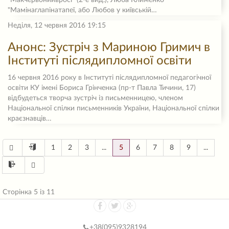
"Макчервонийвросі" (2-е вид.), Люба Клименко
"Мамінаглапінатапеї, або Любов у київській…
Неділя, 12 червня 2016 19:15
Анонс: Зустріч з Мариною Гримич в
Інституті післядипломної освіти
16 червня 2016 року в Інституті післядипломної педагогічної
освіти КУ імені Бориса Грінченка (пр-т Павла Тичини, 17)
відбудеться творча зустріч із письменницею, членом
Національної спілки письменників України, Національної спілки
краєзнавців…
1
2
3
...
5
6
7
8
9
...
Сторінка 5 із 11
+38(
095)9328194