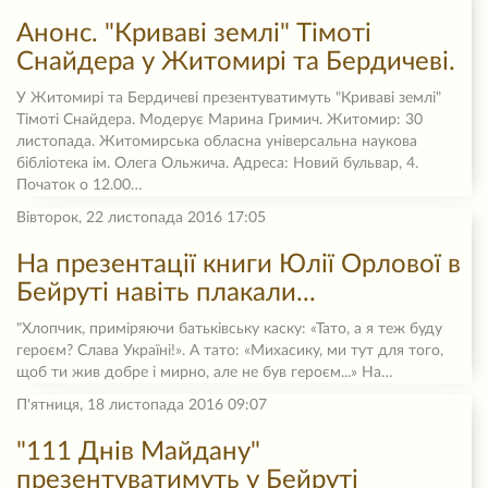
Анонс. "Криваві землі" Тімоті
Снайдера у Житомирі та Бердичеві.
У Житомирі та Бердичеві презентуватимуть "Криваві землі"
Тімоті Снайдера. Модерує Марина Гримич. Житомир: 30
листопада. Житомирська обласна універсальна наукова
бібліотека ім. Олега Ольжича. Адреса: Новий бульвар, 4.
Початок о 12.00…
Вівторок, 22 листопада 2016 17:05
На презентації книги Юлії Орлової в
Бейруті навіть плакали...
"Хлопчик, приміряючи батьківську каску: «Тато, а я теж буду
героєм? Слава Україні!». А тато: «Михасику, ми тут для того,
щоб ти жив добре і мирно, але не був героєм...» На…
П'ятниця, 18 листопада 2016 09:07
"111 Днів Майдану"
презентуватимуть у Бейруті