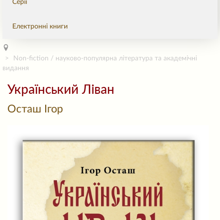
Серії
Електронні книги
Non-fiction / науково-популярна література та академічні
видання
Український Ліван
Осташ Ігор