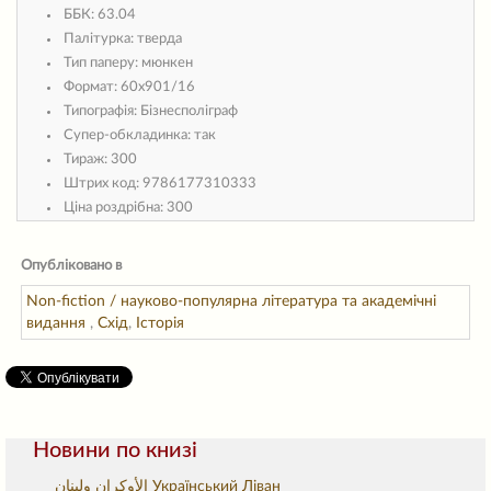
ББК:
63.04
Палітурка:
тверда
Тип паперу:
мюнкен
Формат:
60х901/16
Типографія:
Бізнесполіграф
Супер-обкладинка:
так
Тираж:
300
Штрих код:
9786177310333
Ціна роздрібна:
300
Опубліковано в
Non-fiction / науково-популярна література та академічні
видання
,
Схід
,
Історія
Новини по книзі
الأوكران ولبنان Український Ліван