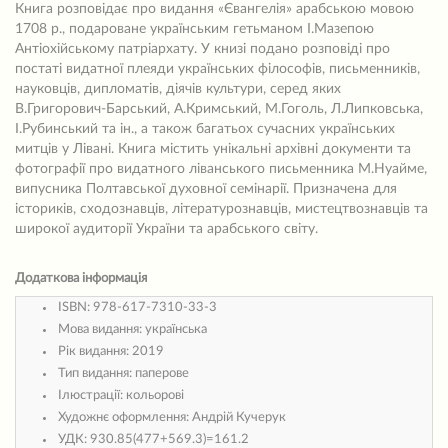
Книга розповідає про видання «Євангелія» арабською мовою
1708 р., подароване українським гетьманом І.Мазепою
Антіохійському патріархату. У книзі подано розповіді про
постаті видатної плеяди українських філософів, письменників,
науковців, дипломатів, діячів культури, серед яких
В.Григорович-Барський, А.Кримський, М.Гоголь, Л.Липковська,
І.Рубинський та ін., а також багатьох сучасних українських
митців у Лівані. Книга містить унікальні архівні документи та
фотографії про видатного ліванського письменника М.Нуайме,
випусника Полтавської духовної семінарії. Призначена для
істориків, сходознавців, літературознавців, мистецтвознавців та
широкої аудиторії України та арабського світу.
Додаткова інформація
ISBN:
978-617-7310-33-3
Мова видання:
українська
Рік видання:
2019
Тип видання:
паперове
Ілюстрації:
кольорові
Художнє оформлення:
Андрій Кучерук
УДК:
930.85(477+569.3)=161.2