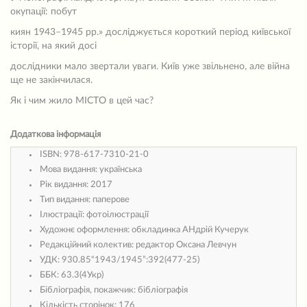
окупації: побут
киян 1943–1945 рр.» досліджується короткий період київської
історії, на який досі
дослідники мало звертали уваги. Київ уже звільнено, але війна
ще не закінчилася.
Як і чим жило МІСТО в цей час?
Додаткова інформація
ISBN:
978-617-7310-21-0
Мова видання:
українська
Рік видання:
2017
Тип видання:
паперове
Ілюстрації:
фотоілюстрації
Художнє оформлення:
обкладинка АНдрій Кучерук
Редакційний колектив:
редактор Оксана Левчун
УДК:
930.85“1943/1945”:392(477-25)
ББК:
63.3(4Укр)
Бібліографія, покажчик:
бібліографія
Кількість сторінок:
176