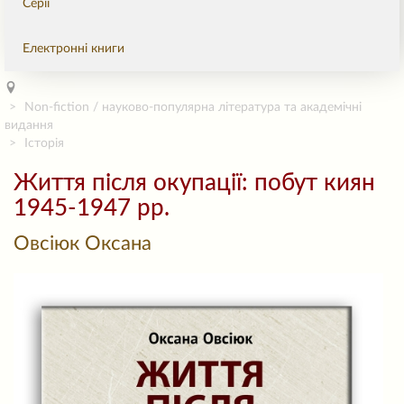
Серії
Електронні книги
Non-fiction / науково-популярна література та академічні
видання
Історія
Життя після окупації: побут киян
1945-1947 рр.
Овсіюк Оксана