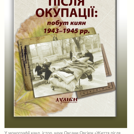
У монографії канд. істор. наук Оксани Овсіюк «Життя після