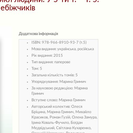
небіжчиків
Додаткова інформація
ISBN:
978-966-8910-93-7 (т.5)
Мова видання:
українська, російська
Рік видання:
2015
Тип видання:
паперове
Том:
5
Загальна кількість томів:
5
Упорядкування:
Марина Гримич
За науковою редакцією:
Марина
Гримич
Вступне слово:
Марина Гримич
Авторський колектив:
Олеся
Бріцина, Марина Гримич, Михайло
Красиков, Роман Гузій, Олена Замура,
Ірина Коваль-Фучило, Богдан
Медвідський, Світлана Кухаренко,