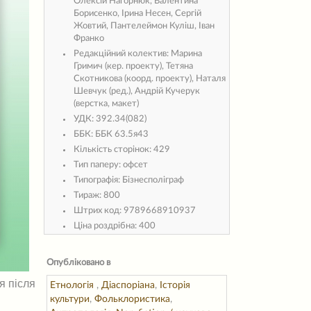
Олексій Нагорнюк, Валентина
Борисенко, Ірина Несен, Сергій
Жовтий, Пантелеймон Куліш, Іван
Франко
Редакційний колектив:
Марина
Гримич (кер. проекту), Тетяна
Скотникова (коорд. проекту), Наталя
Шевчук (ред.), Андрій Кучерук
(верстка, макет)
УДК:
392.34(082)
ББК:
ББК 63.5я43
Кількість сторінок:
429
Тип паперу:
офсет
Типографія:
Бізнесполіграф
Тираж:
800
Штрих код:
9789668910937
Ціна роздрібна:
400
Опубліковано в
я після
Етнологія
,
Діаспоріана
,
Історія
культури
,
Фольклористика
,