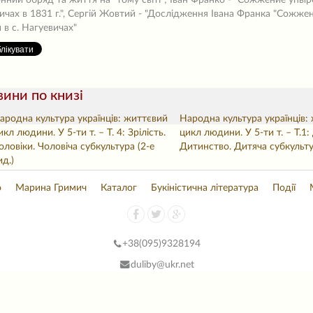
нний обряд та життя на "тому світі"; Іван Франко - "Сожжение упыре
ичах в 1831 г.", Сергій Жовтий - "Дослідження Івана Франка "Сожже
 в с. Нагуевичах"
ини по книзі
ародна культура українців: життєвий
Народна культура українців:
икл людини. У 5-ти т. – Т. 4: Зрілість.
цикл людини. У 5-ти т. – Т.1: 
оловіки. Чоловіча субкультура (2-е
Дитинство. Дитяча субкульт
ид.)
о
Марина Гримич
Каталог
Букіністична література
Події
+38(
095)9328194
duliby@ukr.net