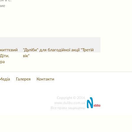
й в с.
ние
 життєвий
"Дуліби" для благодійної акції "Третій
Діти.
вік"
ура
Медіа
Галерея
Контакти
Copyright © 2016
www.duliby.com.ua
Все права защищены