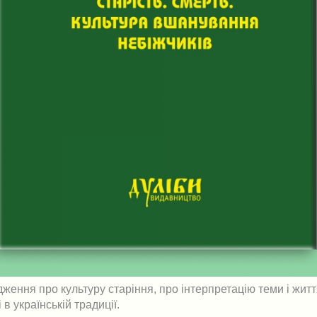
дження про культуру старіння, про інтерпретацію теми і житт
 в українській традиції.