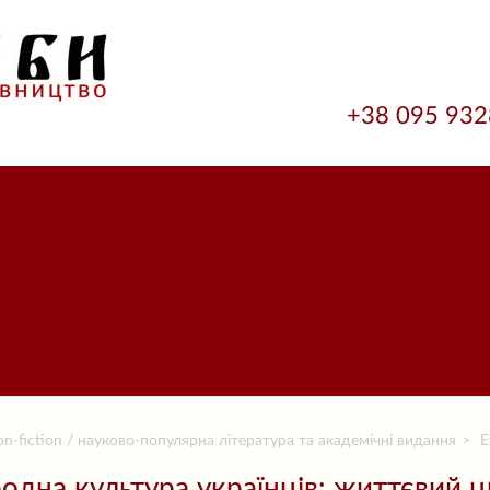
+38 095 93
n-fiction / науково-популярна література та академічні видання
Е
одна культура українців: життєвий ци