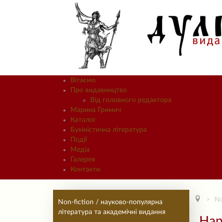
Вітаємо
Про видавництво
Від головного редактора
Марина Гримич
Каталог
Букіністична література
Події
Медіа
Галерея
Контакти
No
Non-fiction / науково-популярна
література та академічні видання
Нар