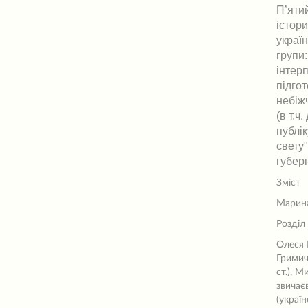
П’яти
істор
украї
групи
інтерп
підго
небіжч
(в т.ч
публі
свету
губер
Зміст
Марина
Розділ
Олеся 
Гримич
ст.), М
звичає
(украї