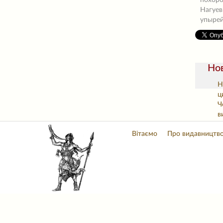
похоро
Нагуев
упырей
Нов
Н
ц
Ч
в
Вітаємо
Про видавництв