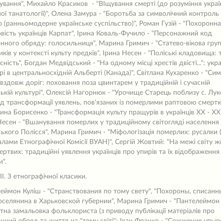
ування", Михайло Красиков - "ВІщування смерті (до розуміння украї
ої танатології)", Олена Замура - "Боротьба за символічний контроль
 (ранньомодерне українське суспільство)", Роман Гузій - "Похоронна
вість українців Карпат", Ірина Коваль-Фучило - "Персонажний код
нного обряду: голосильниця", Марина Гримич - "Статево-вікова гру
ків у контексті культу предків", Ірина Несен - "Поліські кладовища: 
сність", Богдан Медвідський - "На одному місці хрестів двісті...": укра
рі в центральносхідній Альберті (Канада)", Світлана Кухаренко - "Си
 вздовж доріг: поховання поза цвинтарем у традиційній і сучасній
ській культурі", Олексій Нагорнюк - "Урочище Старець поблизу с. Лук
д трансформації уявлень, пов'язаних із померлими раптовою смертю
ина Борисенко - "Трансформація культу пращурів в українців ХХ - ХХІ 
Несен - "Вшанування померлих у традиційному світогляді населення
ського Полісся", Марина Гримич - "Міфологізація померлих: русалки 
алами Етнографічної Комісії ВУАН)", Сергій Жовтий: "На межі світу ж
мертвих: традиційні уявлення українців про упирів та їх відображення
".
ІІ. З етнографічної класики.
еймон Куліш - "Странствования по тому свету", "Похороны, списанн
оселянина в Харьковской губернии", Марина Гримич - "Пантелеймон 
тна замальовка фольклориста (з приводу публікації матеріалів про