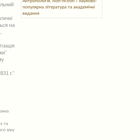
Антропологія
,
Non-fiction / науково-
альний
популярна література та академічні
видання
атичні
ться на
,
гізація
ки"
му
31 г."
арина
х та
го віку