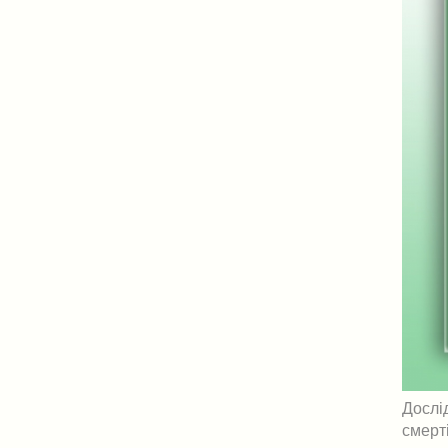
Дослі
смерті