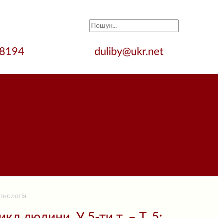
28194
duliby@ukr.net
тнологія
кл людини. У 5-ти т. – Т. 5: