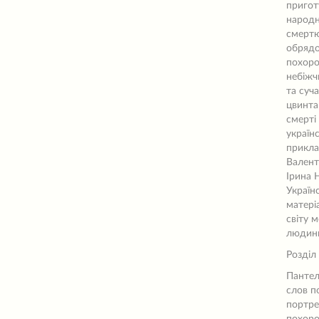
пригот
народн
смертю
обрядо
похоро
небіжчи
та суча
цвинта
смерті
україн
прикла
Валент
Ірина 
Україн
матері
світу 
людини
Розділ 
Пантел
слов п
портре