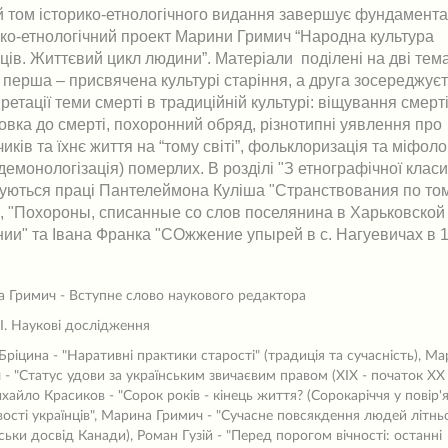
й том історико-етнологічного видання завершує фундамент
ико-етнологічний проект Марини Гримич “Народна культура
нців. Життєвий цикл людини”. Матеріали поділені на дві тем
: перша – присвячена культурі старіння, а друга зосереджує
ретації теми смерті в традиційній культурі: віщування смерті
товка до смерті, похоронний обряд, різнотипні уявлення про
иків та їхнє життя на “тому світі”, фольклоризація та міфоло
. демонологізація) померлих. В розділі "З етнографічної класи
куються праці Пантелеймона Куліша "Странствования по то
", "Похороны, списанные со слов поселянина в Харьковской
нии" та Івана Франка "СОжжение упырей в с. Нагуевичах в 18
 Гримич - Вступне слово наукового редактора
 І. Наукові дослідження
Бріцина - "Наративні практики старості" (традиція та сучасність), М
 - "Статус удови за українським звичаєвим правом (ХІХ - початок ХХ
ихайло Красиков - "Сорок років - кінець життя? (Сорокаріччя у повір'я
вості українців", Марина Гримич - "Сучасне повсякдення людей літньо
нськи досвід Канади), Роман Гузій - "Перед порогом вічності: останні