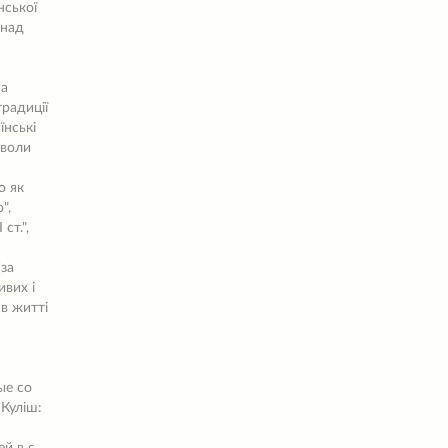
нської
 над
па
традиції
їнські
мволи
о як
",
ст.",
(за
ивих і
 в житті
ые со
Куліш: